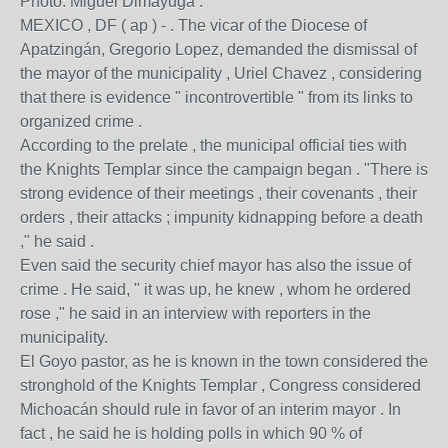
Photo: Miguel Dimayuga .
MEXICO , DF ( ap ) - . The vicar of the Diocese of
Apatzingán, Gregorio Lopez, demanded the dismissal of
the mayor of the municipality , Uriel Chavez , considering
that there is evidence " incontrovertible " from its links to
organized crime .
According to the prelate , the municipal official ties with
the Knights Templar since the campaign began . "There is
strong evidence of their meetings , their covenants , their
orders , their attacks ; impunity kidnapping before a death
," he said .
Even said the security chief mayor has also the issue of
crime . He said, " it was up, he knew , whom he ordered
rose ," he said in an interview with reporters in the
municipality.
El Goyo pastor, as he is known in the town considered the
stronghold of the Knights Templar , Congress considered
Michoacán should rule in favor of an interim mayor . In
fact , he said he is holding polls in which 90 % of